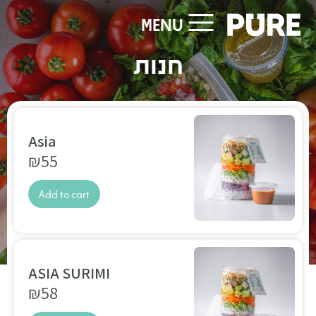
MENU
חנות
Asia
₪
55
Add to cart
ASIA SURIMI
₪
58