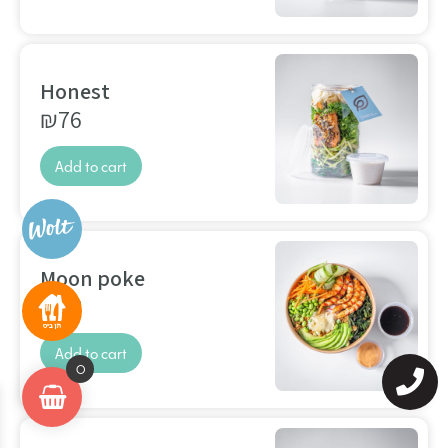
Honest
₪
76
Add to cart
Moon poke
₪
68
Add to cart
0