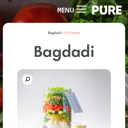
MENU
Home
/
כללי
/ Bagdadi
Bagdadi