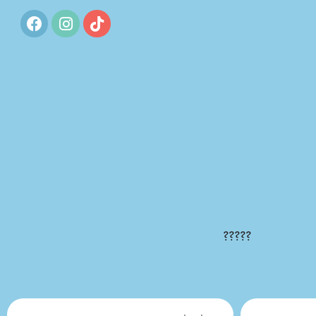
?????