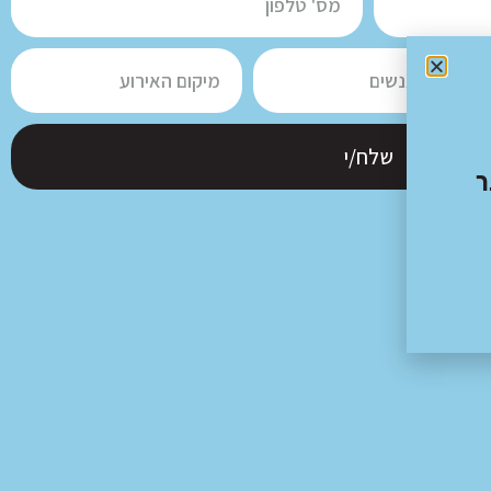
שלח/י
ר