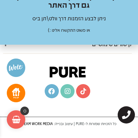
גם דרך האתר
צור קשר
ניתן לבצע הזמנות דרך וולט\תן ביס
ניווט באתר
או פשוט התקשרו אלינו :)
03-5405405
הברזל 34, ת”א
קישורים שימושיים
דף הבית
הסדרי נגישות
תקנון ותנאי שימוש
צור קשר
0
כל הזכויות שמורות ל-PURE | עיצוב ובנייה:
TEAM WORK MEDIA