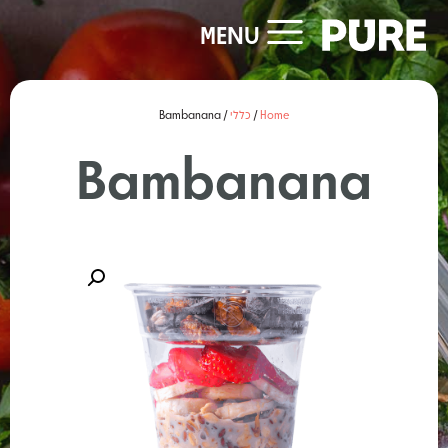
MENU
Home
/
כללי
/ Bambanana
Bambanana