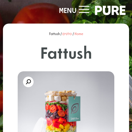
MENU
Home
/
סלטים
/ Fattush
Fattush