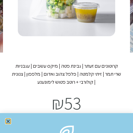
קרוטונים עם זעתר | גבינת פטה | מיקס עשבים | עגבניות
שרי תמר | זיתי קלמטה | פלפל צהוב ואדום | מלפפון | צנונית
| קולורבי + רוטב פטוש לימונענע
₪
53
Add to cart