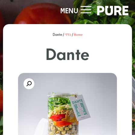
MENU
Home
/
כללי
/ Dante
Dante