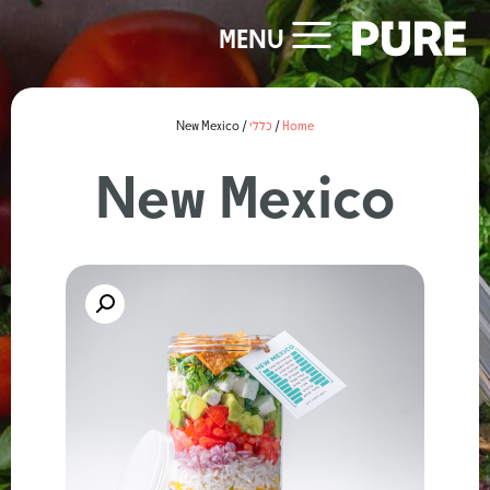
MENU
Home
/
כללי
/ New Mexico
New Mexico